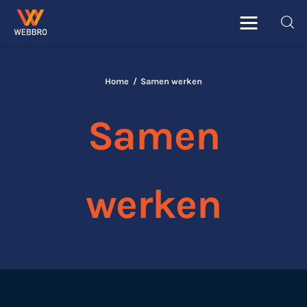
WebBro
Web development / marketing blogs
Home
Samen werken
Home
Samen
Online marketing
E-commerce
werken
Social media
Software
Design